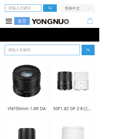
首页
끠
简体中文
ꀅ
相机
ꂆ
끀
首页
镜头
LED摄像灯
끠
闪光灯
无线引闪系统
电源及配件
走进我们
YNF50mm 1.8R DA
50F1.8Z DF Z卡口全画幅镜头
服务与支持
活动中心