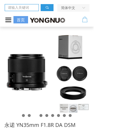
首页
끠
简体中文
ꀅ
相机
ꂆ
끀
首页
镜头
LED摄像灯
闪光灯
无线引闪系统
电源及配件
走进我们
服务与支持
永诺 YN35mm F1.8R DA DSM
活动中心