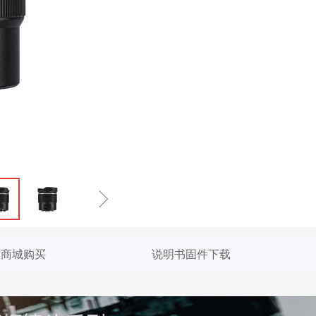
ꁇ
入商城购买
说明书固件下载