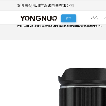
深圳市永诺电器有限公司
欢迎来到
相机
首页
控件[tem_25_34]渲染出错,Source:未将对象引用设置到对象的实例。
控件[tem_25_34]渲染出错,Source:未将对象引用设置到对象的实例。