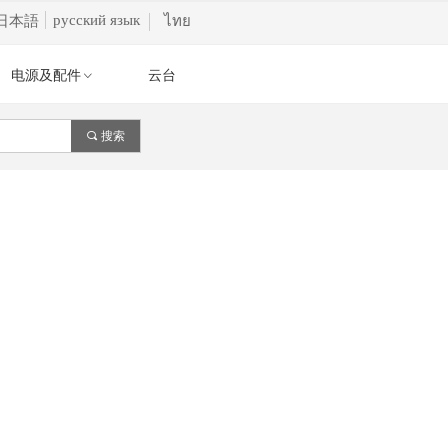
русский язык
日本語
ไทย
电源及配件
云台
ꀁ
끠
搜索