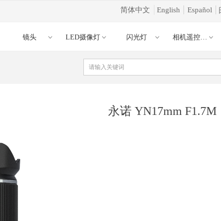
简体中文
English
Español
镜头
LED摄像灯
闪光灯
相机遥控器引闪器
ꀁ
ꀁ
ꀁ
ꀁ
ꀁ
永诺 YN17mm F1.7M