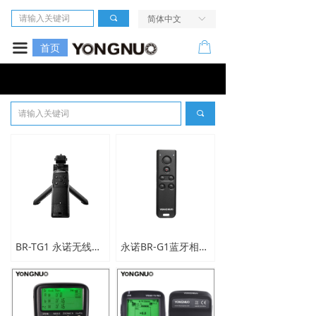
首页
끠
简体中文
ꀅ
相机
ꂆ
끀
首页
镜头
LED摄像灯
끠
闪光灯
无线引闪系统
电源及配件
走进我们
BR-TG1 永诺无线遥控三脚架手柄
永诺BR-G1蓝牙相机遥控器
服务与支持
活动中心