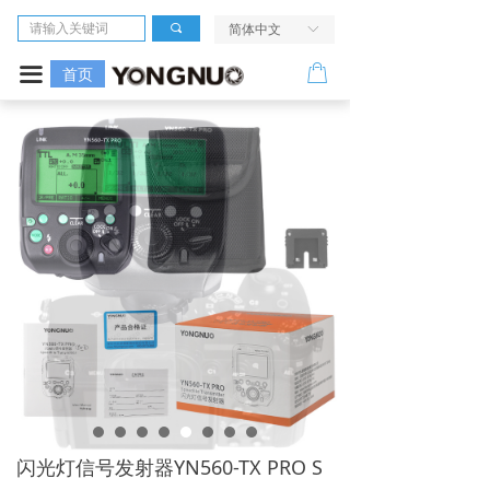
首页
끠
简体中文
ꀅ
相机
ꂆ
끀
首页
镜头
LED摄像灯
闪光灯
无线引闪系统
电源及配件
走进我们
服务与支持
闪光灯信号发射器YN560-TX PRO S
活动中心