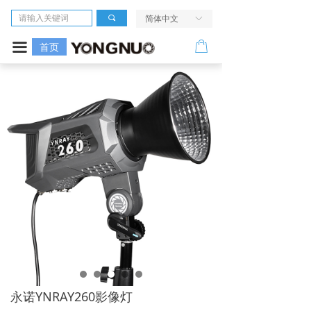
首页
끠
简体中文
ꀅ
相机
ꂆ
끀
首页
镜头
LED摄像灯
闪光灯
无线引闪系统
电源及配件
走进我们
服务与支持
永诺YNRAY260影像灯
活动中心