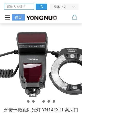
首页
끠
简体中文
ꀅ
相机
ꂆ
끀
首页
镜头
LED摄像灯
闪光灯
无线引闪系统
电源及配件
走进我们
服务与支持
永诺环微距闪光灯 YN14EX II 索尼口
活动中心