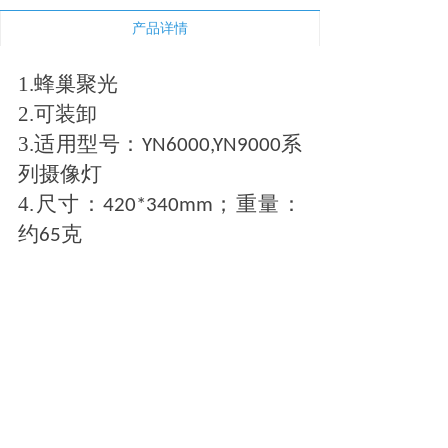
新闻中心
产品详情
下载与支持
1
.蜂巢聚光
2
.可装卸
app下载
3
.适用型号：
系
YN6000,YN9000
列摄像灯
4
.尺寸：
；重量：
420*340mm
约
克
65
购买渠道
永诺京东旗舰店
永诺天猫旗舰店