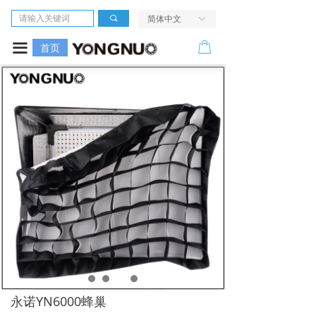
首页
끠
简体中文
ꀅ
相机
ꂆ
끀
首页
镜头
LED摄像灯
闪光灯
无线引闪系统
电源及配件
走进我们
服务与支持
永诺YN6000蜂巢
活动中心