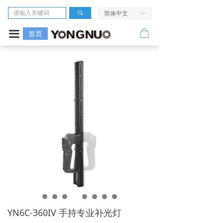
首页
끠
简体中文
ꀅ
相机
ꂆ
끀
首页
镜头
LED摄像灯
闪光灯
无线引闪系统
电源及配件
走进我们
服务与支持
YN6C-360IV 手持专业补光灯
活动中心