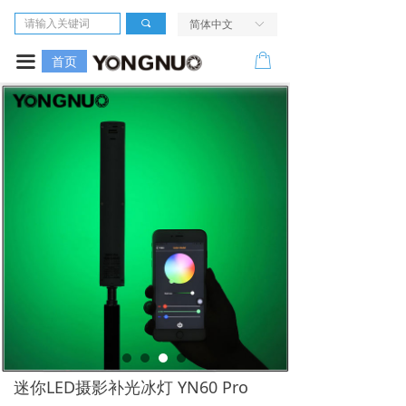
首页
끠
简体中文
ꀅ
相机
ꂆ
끀
首页
镜头
LED摄像灯
闪光灯
无线引闪系统
电源及配件
走进我们
服务与支持
迷你LED摄影补光冰灯 YN60 Pro
活动中心