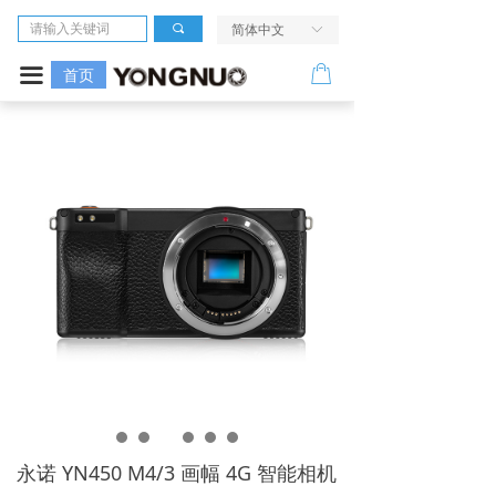
首页
끠
简体中文
ꀅ
相机
ꂆ
끀
首页
镜头
LED摄像灯
闪光灯
无线引闪系统
电源及配件
走进我们
服务与支持
永诺 YN450 M4/3 画幅 4G 智能相机
活动中心