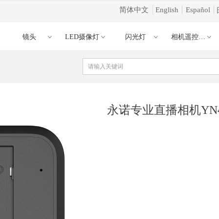
简体中文
English
Español
镜头
LED摄像灯
闪光灯
相机遥控器引闪器
ꀁ
ꀁ
ꀁ
ꀁ
ꀁ
永诺专业直播相机YN4