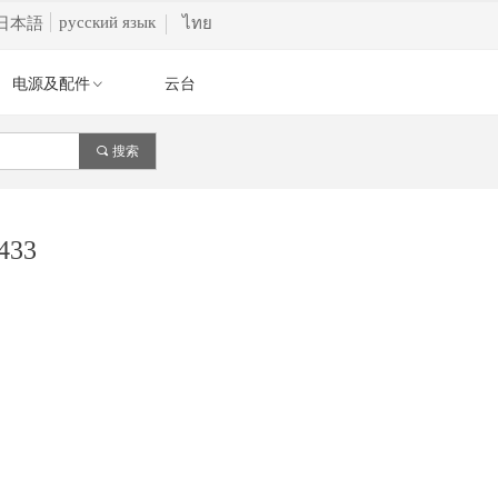
русский язык
日本語
ไทย
电源及配件
云台
ꀁ
끠
搜索
33