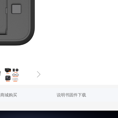
ꁇ
入商城购买
说明书固件下载