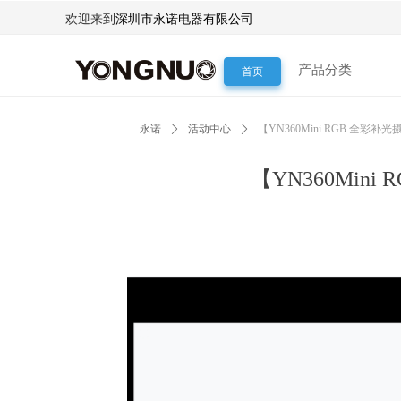
欢迎来到
深圳市永诺电器有限公司
产品分类
首页
永诺
ꄲ
活动中心
ꄲ
【YN360Mini RGB 全
【YN360Mi