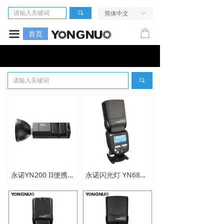
首页
끠
简体中文
ꀅ
相机
ꂆ
끀
首页
镜头
LED摄像灯
끠
闪光灯
无线引闪系统
电源及配件
走进我们
永诺YN200 II便携式TTL高速闪光灯
永诺闪光灯 YN685EX-RF for S
服务与支持
活动中心