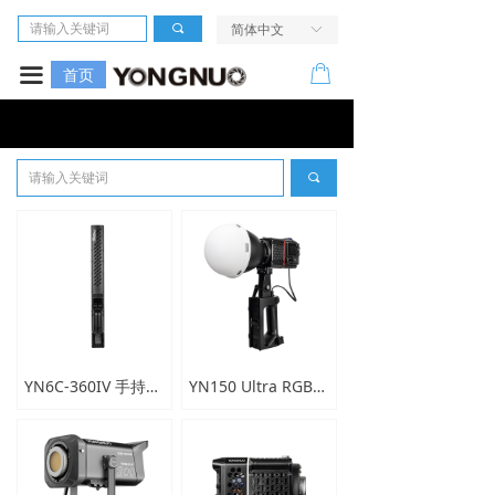
首页
끠
简体中文
ꀅ
相机
ꂆ
끀
首页
镜头
LED摄像灯
끠
闪光灯
无线引闪系统
电源及配件
走进我们
YN6C-360IV 手持专业补光灯
YN150 Ultra RGB/Bi LED便携摄像灯
服务与支持
活动中心